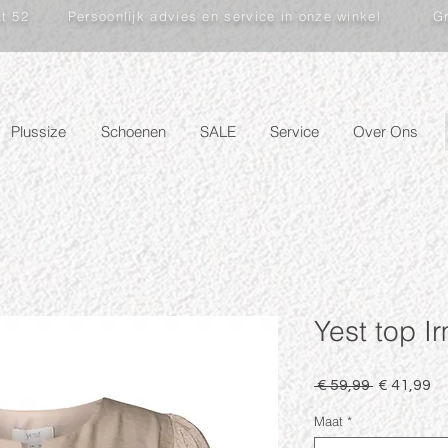
at 52
Persoonlijk advies en service in onze winkel
Gr
Plussize
Schoenen
SALE
Service
Over Ons
Yest top I
Normale
Ve
 € 59,99 
€ 41,99
prijs
Maat
*