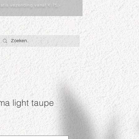
atis vezending vanaf € 75,-
Inloggen
rma light taupe
rkoopprijs