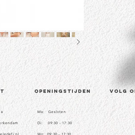
CT
Openingstijden
volg o
1a
Ma: Gesloten
Werkendam
Di: 09:30 - 17:30
eledefi.nl
Wo: 09:30 - 17:30