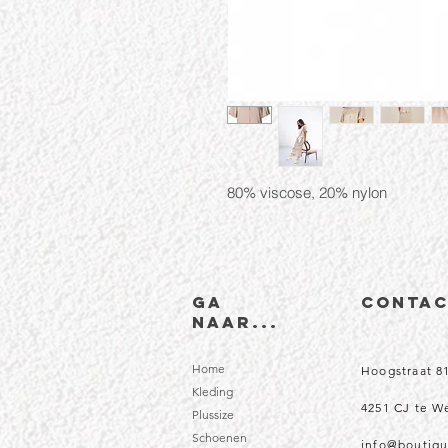
80% viscose, 20% nylon
Ga
CONTA
naar...
Home
Hoogstraat 8
Kleding
4251 CJ te 
Plussize
Schoenen
info@boutiqu