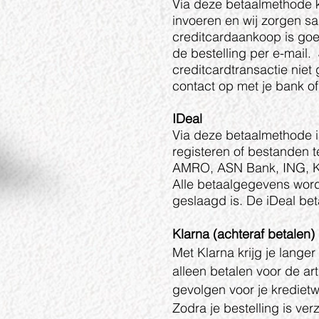
Via deze betaalmethode k
invoeren en wij zorgen sa
creditcardaankoop is goe
de bestelling per e-mail.
creditcardtransactie niet
contact op met je bank o
IDeal
Via deze betaalmethode is
registeren of bestanden t
AMRO, ASN Bank, ING, Kn
Alle betaalgegevens word
geslaagd is. De iDeal beta
Klarna (achteraf betalen)
Met Klarna krijg je langer
alleen betalen voor de ar
gevolgen voor je krediet
Zodra je bestelling is ve