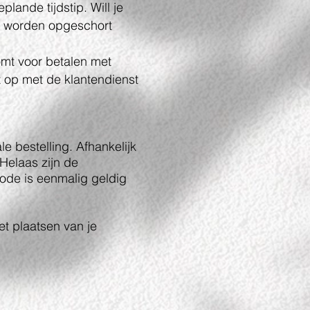
plande tijdstip. Will je
rna worden opgeschort
omt voor betalen met
t op met de klantendienst
e bestelling. Afhankelijk
Helaas zijn de
code is eenmalig geldig
et plaatsen van je