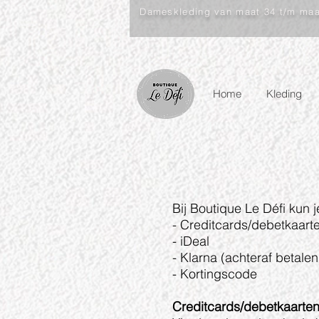
Dameskleding van maat 34 t/m ma
Home
Kleding
Bij Boutique Le Défi kun 
- Creditcards/debetkaart
- iDeal
- Klarna (achteraf betale
- Kortingscode
Creditcards/debetkaarte