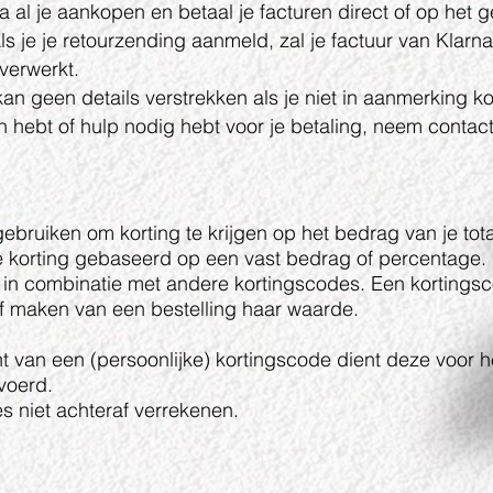
na al je aankopen en betaal je facturen direct of op het ge
Als je je retourzending aanmeld, zal je factuur van Kla
 verwerkt.
kan geen details verstrekken als je niet in aanmerking k
n hebt of hulp nodig hebt voor je betaling, neem contac
ebruiken om korting te krijgen op het bedrag van je total
e korting gebaseerd op een vast bedrag of percentage. 
g in combinatie met andere kortingscodes. Een kortings
tief maken van een bestelling haar waarde.
ent van een (persoonlijke) kortingscode dient deze voor h
voerd.
s niet achteraf verrekenen.