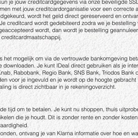
un je jouw creditcardgegevens via onze beveiligde SSL
men met jouw creditcardorganisatie voor een correcte a
dgekeurd, wordt het geld direct gereserveerd en ontva
 Je creditcard wordt gedebiteerd zodra we je bestelling
 geaccepteerd wordt, dan wordt je bestelling geannulee
f creditcardmaatschappij.
 het mogelijk om via de vertrouwde bankomgeving betale
e downloaden. Je kunt IDeal direct gebruiken als je inte
ab, Rabobank, Regio Bank, SNS Bank, Triodos Bank of
en voor je ingevuld en je wordt op de hoogte gebracht
ling is direct zichtbaar in je rekeningoverzicht.
 de tijd om te betalen. Je kunt nu shoppen, thuis uitprob
tikelen die je houdt. Dit is zonder rente en zonder koste
waardigheid.
rzonden, ontvang je van Klarna informatie over hoe en wa