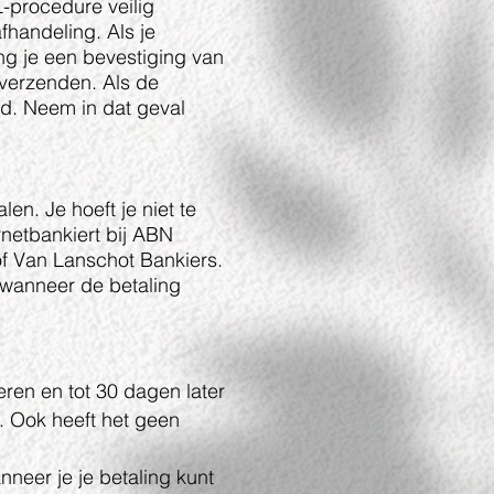
-procedure veilig
fhandeling. Als je
ng je een bevestiging van
 verzenden. Als de
rd. Neem in dat geval
n. Je hoeft je niet te
rnetbankiert bij ABN
 Van Lanschot Bankiers.
 wanneer de betaling
eren en tot 30 dagen later
n. Ook heeft het geen
nneer je je betaling kunt