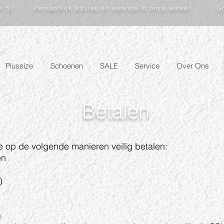
at 52
Persoonlijk advies en service in onze winkel
Gr
Plussize
Schoenen
SALE
Service
Over Ons
Betalen
je op de volgende manieren veilig betalen:
en
n)
n