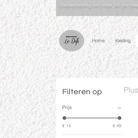
Dameskleding van maat 34 t/m ma
Home
Kleding
Plu
Filteren op
Prijs
€ 14
€ 49