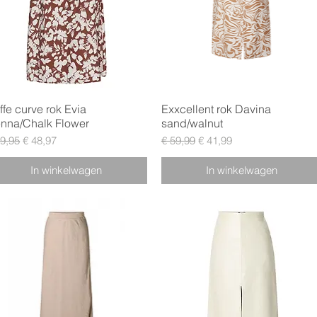
Snel overzicht
Snel overzicht
ffe curve rok Evia
Exxcellent rok Davina
nna/Chalk Flower
sand/walnut
male prijs
Verkoopprijs
Normale prijs
Verkoopprijs
69,95
€ 48,97
€ 59,99
€ 41,99
In winkelwagen
In winkelwagen