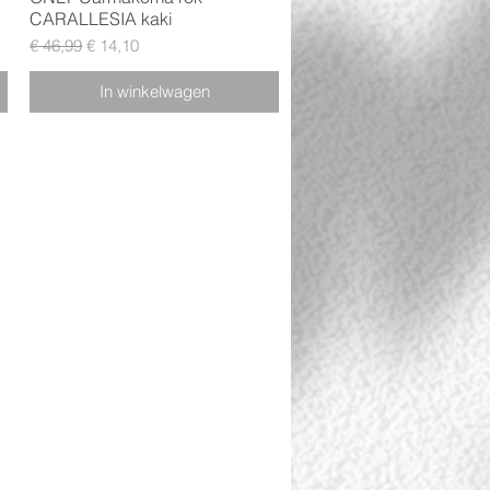
CARALLESIA kaki
Normale prijs
Verkoopprijs
€ 46,99
€ 14,10
In winkelwagen