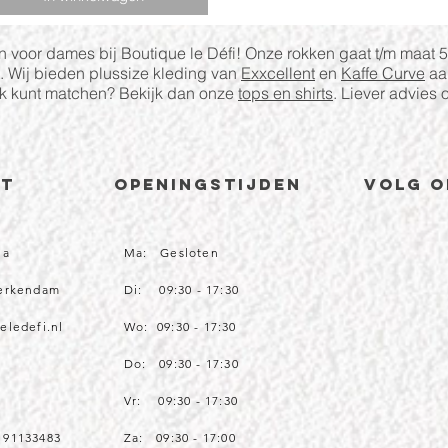
n voor dames bij Boutique le Défi! Onze rokken gaat t/m maat 5
t. Wij bieden plussize kleding van
Exxcellent
en
Kaffe Curve
aa
ok kunt matchen? Bekijk dan onze
tops en shirts
. Liever advies
CT
Openingstijden
volg o
1a
Ma: Gesloten
Werkendam
Di: 09:30 - 17:30
eledefi.nl
Wo: 09:30 - 17:30
Do: 09:30 - 17:30
Vr: 09:30 - 17:30
 91133483
Za: 09:30 - 17:00