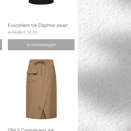
Snel overzicht
Exxcellent rok Daphne zwart
Normale prijs
Verkoopprijs
€ 79,99
€ 24,00
In winkelwagen
Snel overzicht
ONLY Carmakoma rok