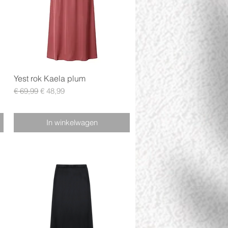
Snel overzicht
Yest rok Kaela plum
Normale prijs
Verkoopprijs
€ 69,99
€ 48,99
In winkelwagen