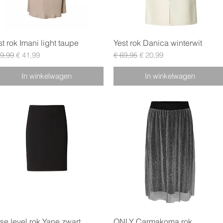
Snel overzicht
Snel overzicht
st rok Imani light taupe
Yest rok Danica winterwit
male prijs
Verkoopprijs
Normale prijs
Verkoopprijs
59,99
€ 41,99
€ 69,95
€ 20,99
In winkelwagen
In winkelwagen
Snel overzicht
Snel overzicht
se level rok Yane zwart
ONLY Carmakoma rok