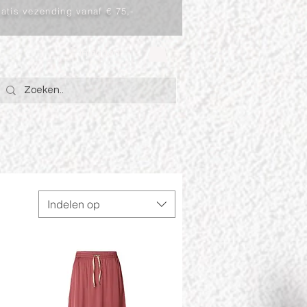
atis vezending vanaf € 75,-
Inloggen
Indelen op