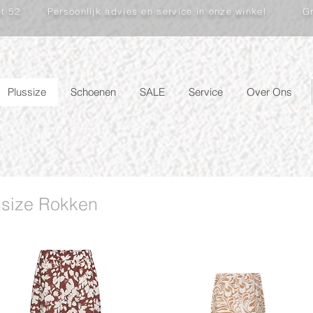
at 52
Persoonlijk advies en service in onze winkel
Gr
Plussize
Schoenen
SALE
Service
Over Ons
ssize Rokken