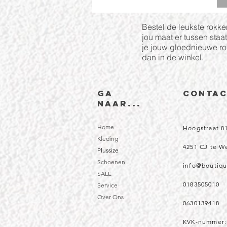
Bestel de leukste rokke
jou maat er tussen staa
je jouw gloednieuwe r
dan in de winkel.
Ga
CONTA
naar...
Home
Hoogstraat 8
Kleding
4251 CJ te 
Plussize
Schoenen
info@boutiqu
SALE
0183505010
Service
Over Ons
0630139418
KVK-nummer: