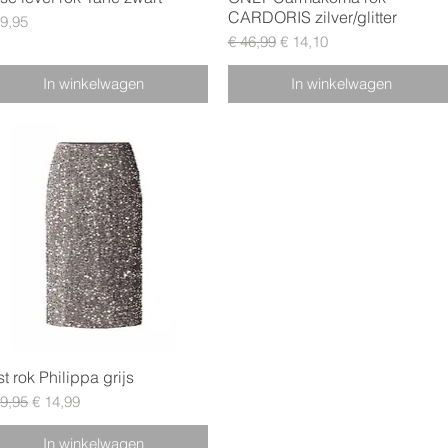
CARDORIS zilver/glitter
js
39,95
Normale prijs
Verkoopprijs
€ 46,99
€ 14,10
In winkelwagen
In winkelwagen
Snel overzicht
st rok Philippa grijs
male prijs
Verkoopprijs
49,95
€ 14,99
In winkelwagen