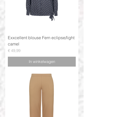
Exxcellent blouse Fern eclipse/light
camel
Prijs
€ 49,99
In winkelwagen