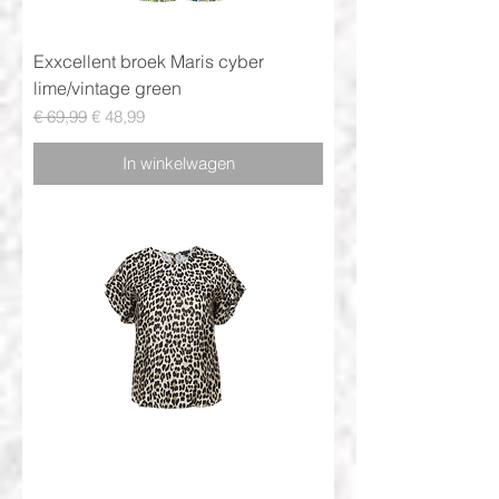
Exxcellent broek Maris cyber
lime/vintage green
Normale prijs
Verkoopprijs
€ 69,99
€ 48,99
In winkelwagen