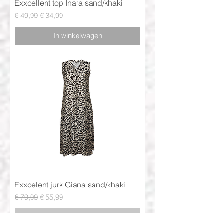
Exxcellent top Inara sand/khaki
Normale prijs
Verkoopprijs
€ 49,99
€ 34,99
In winkelwagen
Exxcelent jurk Giana sand/khaki
Normale prijs
Verkoopprijs
€ 79,99
€ 55,99