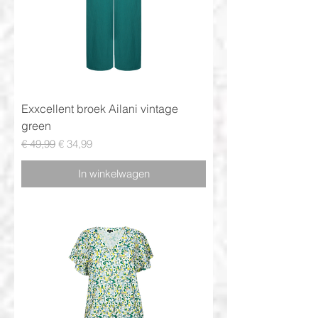
Exxcellent broek Ailani vintage
green
Normale prijs
Verkoopprijs
€ 49,99
€ 34,99
In winkelwagen