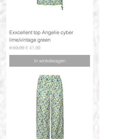
Exxcellent top Angelie cyber
lime/vintage green
Normale prijs
Verkoopprijs
€ 59,99
€ 41,99
In winkelwagen