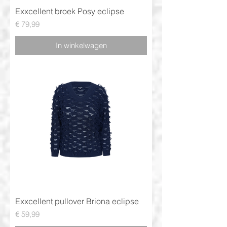
Exxcellent broek Posy eclipse
Prijs
€ 79,99
In winkelwagen
Exxcellent pullover Briona eclipse
Prijs
€ 59,99