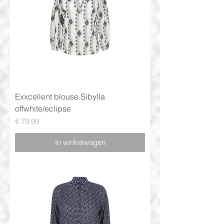
Exxcellent blouse Sibylla
offwhite/eclipse
Prijs
€ 79,99
In winkelwagen