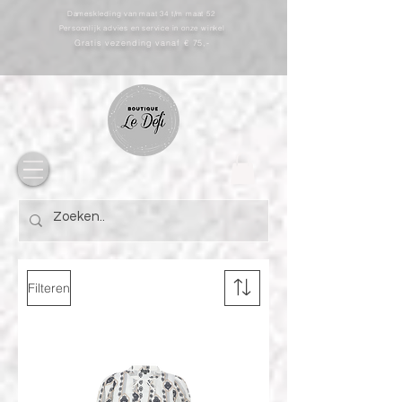
Dameskleding van maat 34 t/m maat 52
Persoonlijk advies en service in onze winkel
Gratis vezending vanaf € 75,-
Filteren