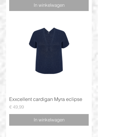
In winkelwagen
Exxcellent cardigan Myra eclipse
Prijs
€ 49,99
In winkelwagen