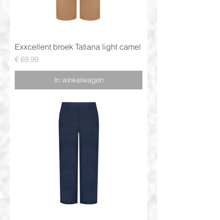
Exxcellent broek Tatiana light camel
Prijs
€ 69,99
In winkelwagen