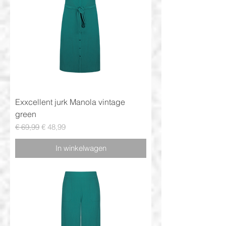
Exxcellent jurk Manola vintage
green
Normale prijs
Verkoopprijs
€ 69,99
€ 48,99
In winkelwagen