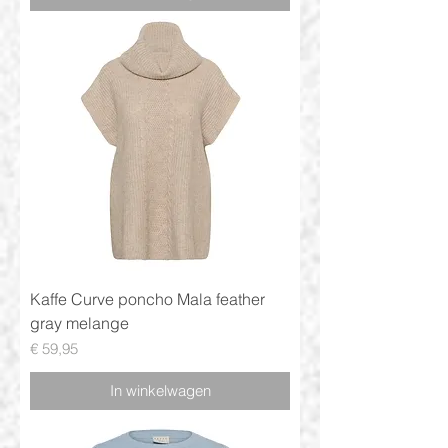
Kaffe Curve poncho Mala feather
gray melange
Prijs
€ 59,95
In winkelwagen