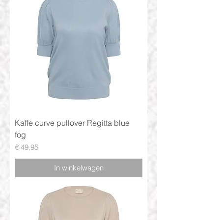
Kaffe curve pullover Regitta blue
fog
Prijs
€ 49,95
In winkelwagen