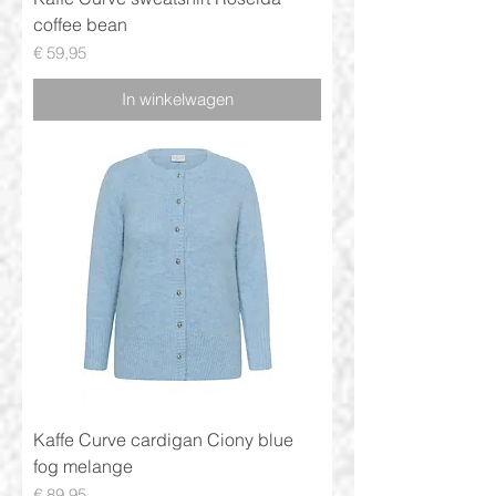
coffee bean
Prijs
€ 59,95
In winkelwagen
Kaffe Curve cardigan Ciony blue
fog melange
Prijs
€ 89,95