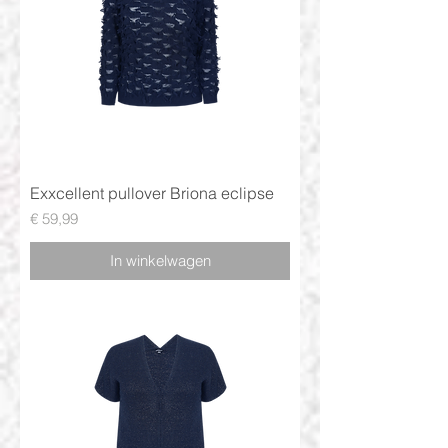
Exxcellent pullover Briona eclipse
Prijs
€ 59,99
In winkelwagen