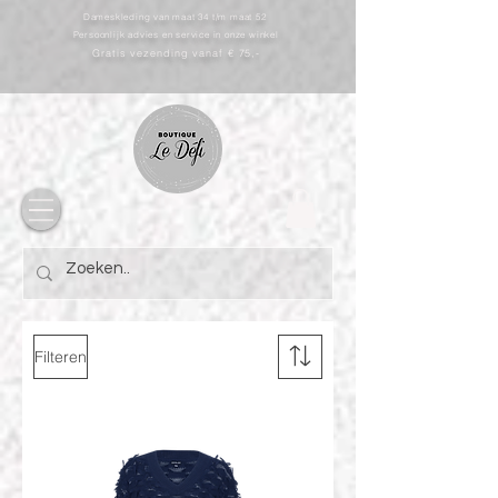
Dameskleding van maat 34 t/m maat 52
Persoonlijk advies en service in onze winkel
Gratis vezending vanaf € 75,-
Filteren