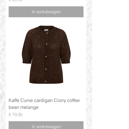
In winkelwagen
Kaffe Curve cardigan Ciony coffee
bean melange
Prijs
€ 79,95
In winkelwagen