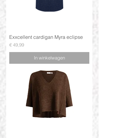
Exxcellent cardigan Myra eclipse
Prijs
€ 49,99
In winkelwagen