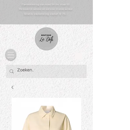
Dameskleding van maat 34 t/m maat 52
Persoonlijk advies en service in onze winkel
Gratis vezending vanaf € 75,-