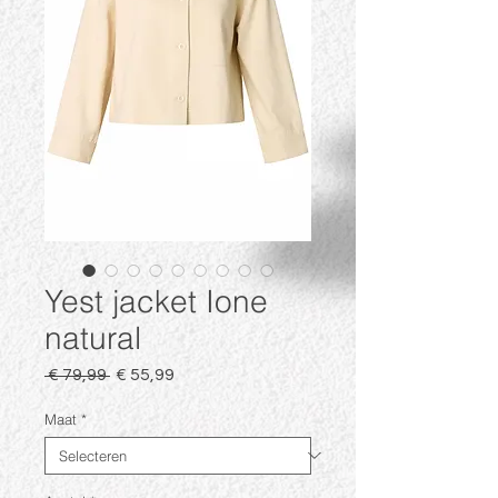
Yest jacket Ione
natural
Normale
Verkoopprijs
 € 79,99 
€ 55,99
prijs
Maat
*