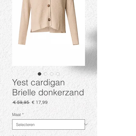
Yest cardigan
Brielle donkerzand
Normale
Verkoopprijs
 € 59,95 
€ 17,99
prijs
Maat
*