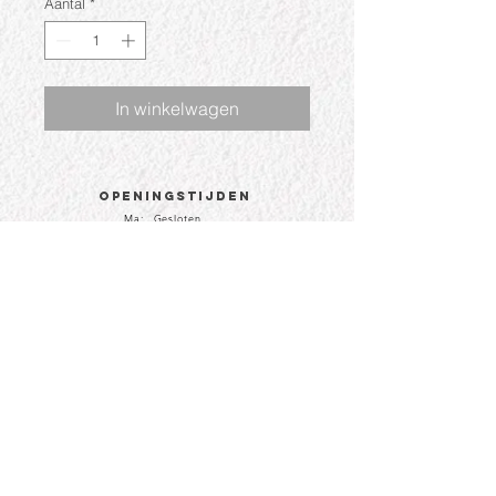
Aantal
*
In winkelwagen
Openingstijden
Ma: Gesloten
Di: 09:30 - 17:30
Wo: 09:30 - 17:30
Do: 09:30 - 17:30
Vr: 09:30 - 17:30
Za: 09:30 - 17:00
CONTACT
Hoogstraat 81a
4251 CJ te Werkendam
info@boutiqueledefi.nl