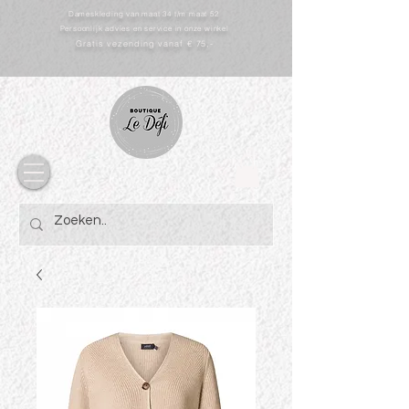
Dameskleding van maat 34 t/m maat 52
Persoonlijk advies en service in onze winkel
Gratis vezending vanaf € 75,-