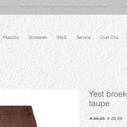
at 52
Persoonlijk advies en service in onze winkel
Gr
Plussize
Schoenen
SALE
Service
Over Ons
Yest broe
taupe
Normale
Ve
 € 69,95 
€ 20,99
prijs