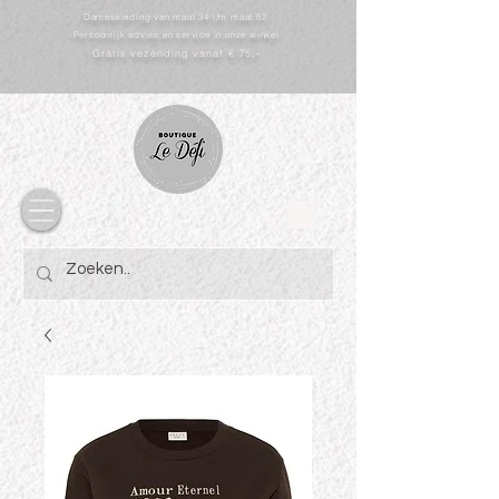
Dameskleding van maat 34 t/m maat 52
Persoonlijk advies en service in onze winkel
Gratis vezending vanaf € 75,-