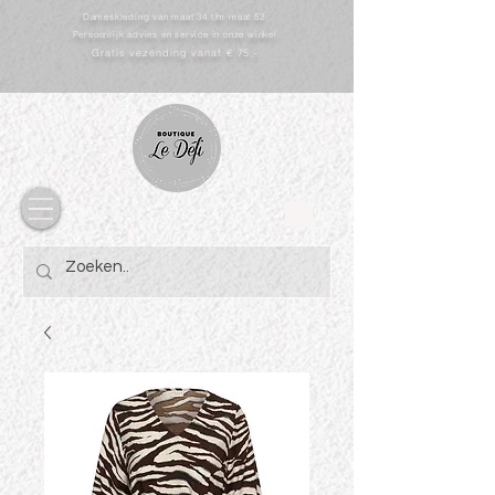
Dameskleding van maat 34 t/m maat 52
Persoonlijk advies en service in onze winkel
Gratis vezending vanaf € 75,-