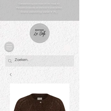
Dameskleding van maat 34 t/m maat 52
Persoonlijk advies en service in onze winkel
Gratis vezending vanaf € 75,-