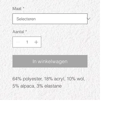
Maat
*
Aantal
*
In winkelwagen
64% polyester, 18% acryl, 10% wol,
5% alpaca, 3% elastane
Openingstijden
Ma: Gesloten
Di: 09:30 - 17:30
Wo: 09:30 - 17:30