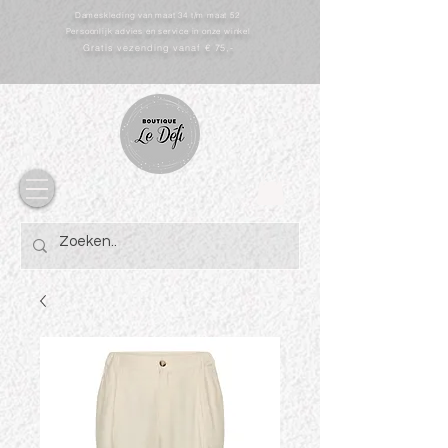
Dameskleding van maat 34 t/m maat 52
Persoonlijk advies en service in onze winkel
Gratis vezending vanaf € 75,-