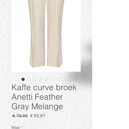
Kaffe curve broek
Anetti Feather
Gray Melange
Normale
Verkoopprijs
 € 79,95 
€ 55,97
prijs
Maat
*