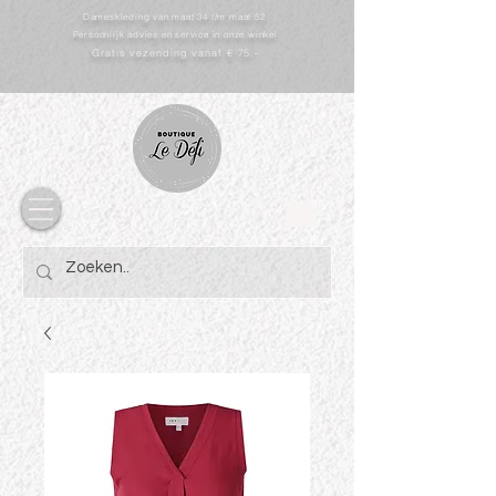
Dameskleding van maat 34 t/m maat 52
Persoonlijk advies en service in onze winkel
Gratis vezending vanaf € 75,-