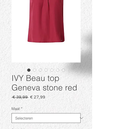
IVY Beau top
Geneva stone red
Normale
Verkoopprijs
 € 39,99 
€ 27,99
prijs
Maat
*