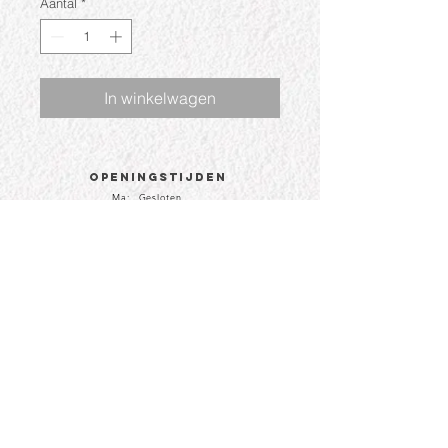
Aantal
*
In winkelwagen
Openingstijden
Ma: Gesloten
Di: 09:30 - 17:30
Wo: 09:30 - 17:30
Do: 09:30 - 17:30
Vr: 09:30 - 17:30
Za: 09:30 - 17:00
CONTACT
Hoogstraat 81a
4251 CJ te Werkendam
info@boutiqueledefi.nl