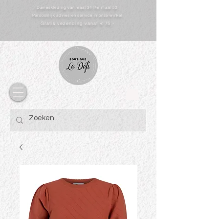
Dameskleding van maat 34 t/m maat 52
Persoonlijk advies en service in onze winkel
Gratis vezending vanaf € 75,-