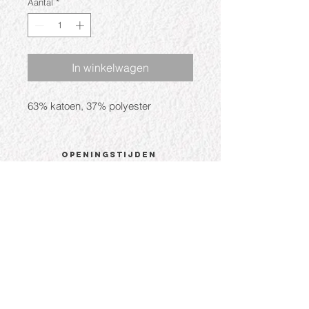
Aantal
*
In winkelwagen
63% katoen, 37% polyester
Openingstijden
Ma: Gesloten
Di: 09:30 - 17:30
Wo: 09:30 - 17:30
Do: 09:30 - 17:30
Vr: 09:30 - 17:30
Za: 09:30 - 17:00
CONTACT
Hoogstraat 81a