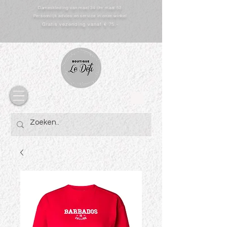
Dameskleding van maat 34 t/m maat 52
Persoonlijk advies en service in onze winkel
Gratis vezending vanaf € 75,-