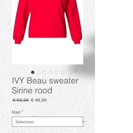
IVY Beau sweater
Sirine rood
Normale
Verkoopprijs
 € 69,99 
€ 48,99
prijs
Maat
*