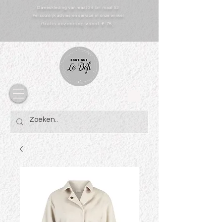
Dameskleding van maat 34 t/m maat 52
Persoonlijk advies en service in onze winkel
Gratis vezending vanaf € 75,-