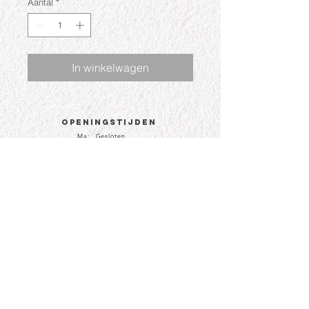
Aantal
*
In winkelwagen
Openingstijden
Ma: Gesloten
Di: 09:30 - 17:30
Wo: 09:30 - 17:30
Do: 09:30 - 17:30
Vr: 09:30 - 17:30
Za: 09:30 - 17:00
CONTACT
Hoogstraat 81a
4251 CJ te Werkendam
info@boutiqueledefi.nl