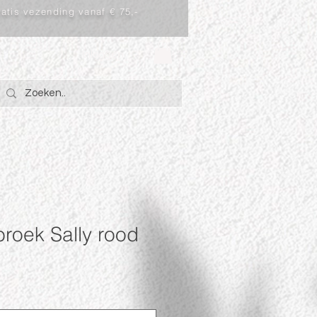
atis vezending vanaf € 75,-
Inloggen
roek Sally rood
rkoopprijs