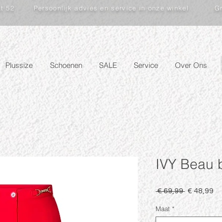
at 52
Persoonlijk advies en service in onze winkel
Gr
Plussize
Schoenen
SALE
Service
Over Ons
IVY Beau b
Normale
Ve
 € 69,99 
€ 48,99
prijs
Maat
*