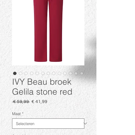
IVY Beau broek
Gelila stone red
Normale
Verkoopprijs
 € 59,99 
€ 41,99
prijs
Maat
*