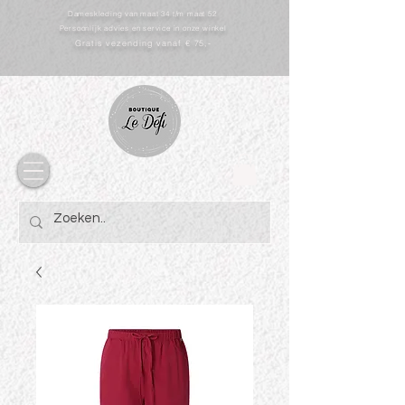
Dameskleding van maat 34 t/m maat 52
Persoonlijk advies en service in onze winkel
Gratis vezending vanaf € 75,-