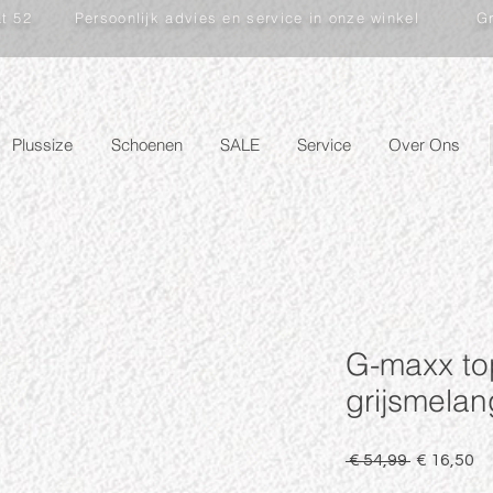
at 52
Persoonlijk advies en service in onze winkel
Gr
Plussize
Schoenen
SALE
Service
Over Ons
G-maxx to
grijsmela
Normale
Ve
 € 54,99 
€ 16,50
prijs