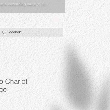
atis vezending vanaf € 75,-
Inloggen
p Charlot
nge
rkoopprijs