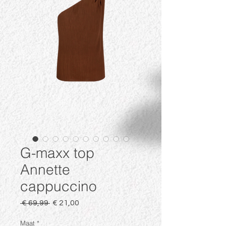
G-maxx top
Annette
cappuccino
Normale
Verkoopprijs
 € 69,99 
€ 21,00
prijs
Maat
*