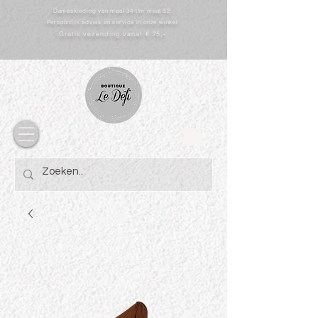
Dameskleding van maat 34 t/m maat 52
Persoonlijk advies en service in onze winkel
Gratis vezending vanaf € 75,-