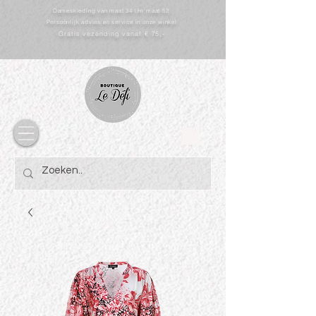
Dameskleding van maat 34 t/m maat 52
Persoonlijk advies en service in onze winkel
Gratis vezending vanaf € 75,-