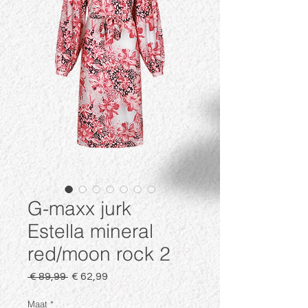
G-maxx jurk
Estella mineral
red/moon rock 2
Normale
Verkoopprijs
 € 89,99 
€ 62,99
prijs
Maat
*