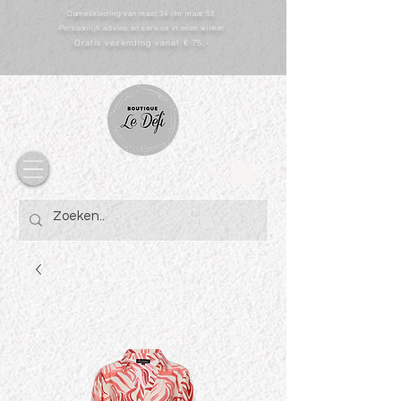
Dameskleding van maat 34 t/m maat 52
Persoonlijk advies en service in onze winkel
Gratis vezending vanaf € 75,-