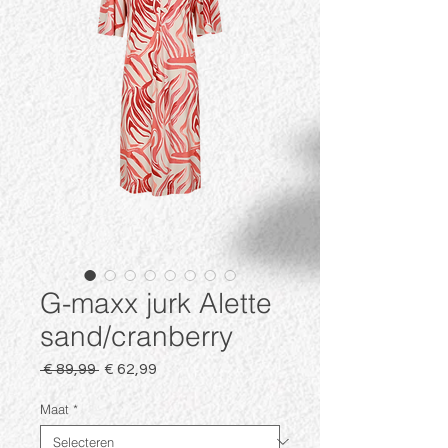
G-maxx jurk Alette
sand/cranberry
Normale
Verkoopprijs
 € 89,99 
€ 62,99
prijs
Maat
*