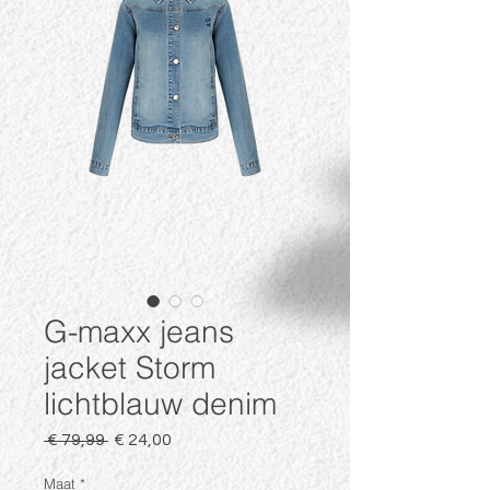
G-maxx jeans
jacket Storm
lichtblauw denim
Normale
Verkoopprijs
 € 79,99 
€ 24,00
prijs
Maat
*