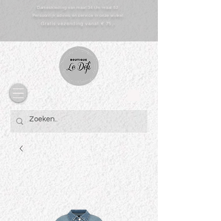
Dameskleding van maat 34 t/m maat 52
Persoonlijk advies en service in onze winkel
Gratis vezending vanaf € 75,-