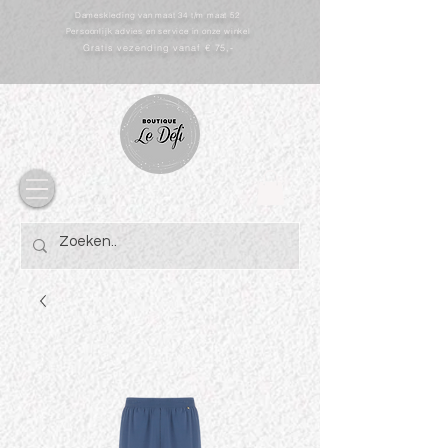
Dameskleding van maat 34 t/m maat 52
Persoonlijk advies en service in onze winkel
Gratis vezending vanaf € 75,-