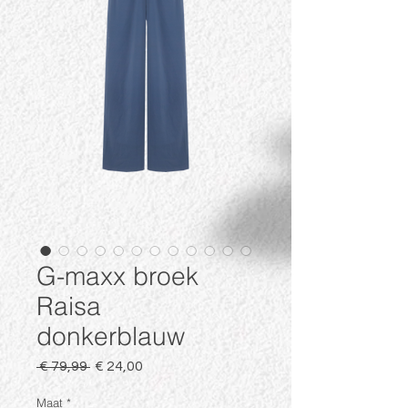
G-maxx broek
Raisa
donkerblauw
Normale
Verkoopprijs
 € 79,99 
€ 24,00
prijs
Maat
*