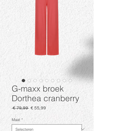
G-maxx broek
Dorthea cranberry
Normale
Verkoopprijs
 € 79,99 
€ 55,99
prijs
Maat
*