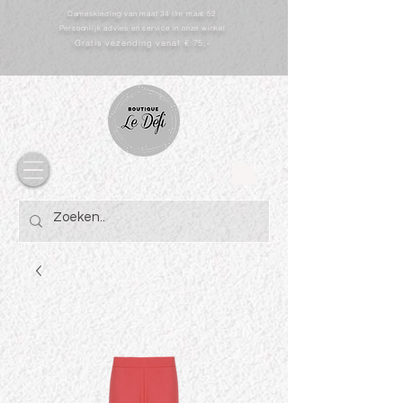
Dameskleding van maat 34 t/m maat 52
Persoonlijk advies en service in onze winkel
Gratis vezending vanaf € 75,-