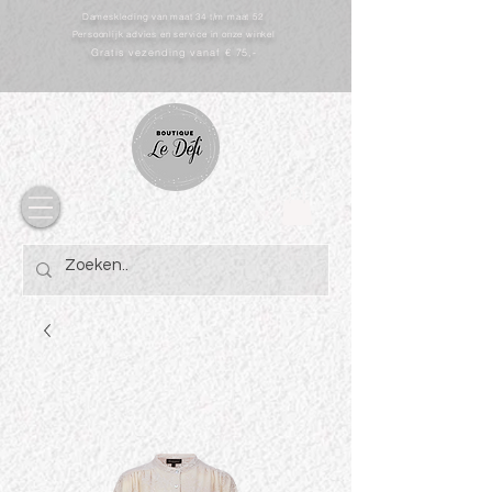
Dameskleding van maat 34 t/m maat 52
Persoonlijk advies en service in onze winkel
Gratis vezending vanaf € 75,-