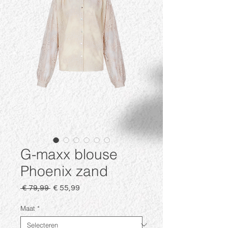
G-maxx blouse
Phoenix zand
Normale
Verkoopprijs
 € 79,99 
€ 55,99
prijs
Maat
*