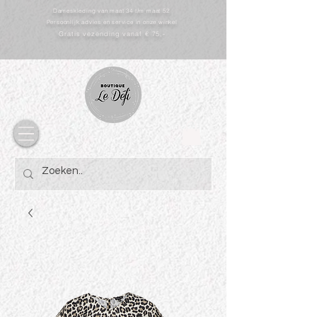
Dameskleding van maat 34 t/m maat 52
Persoonlijk advies en service in onze winkel
Gratis vezending vanaf € 75,-