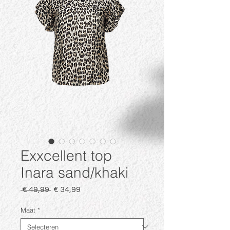
Exxcellent top
Inara sand/khaki
Normale
Verkoopprijs
 € 49,99 
€ 34,99
prijs
Maat
*