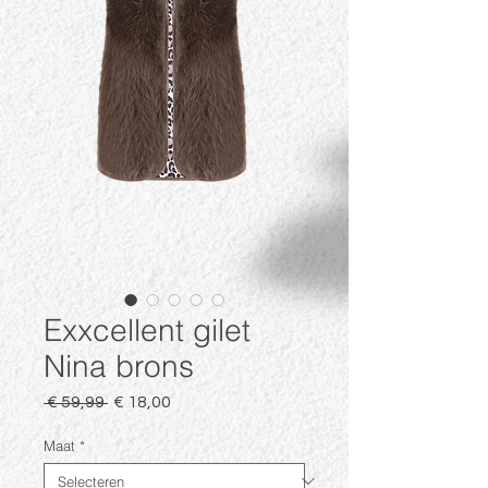
Exxcellent gilet
Nina brons
Normale
Verkoopprijs
 € 59,99 
€ 18,00
prijs
Maat
*