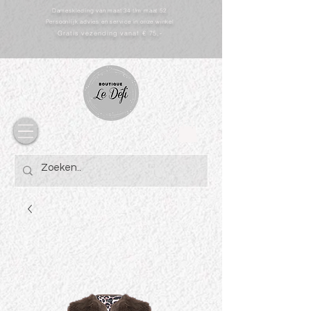
Dameskleding van maat 34 t/m maat 52
Persoonlijk advies en service in onze winkel
Gratis vezending vanaf € 75,-