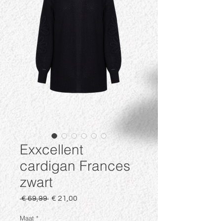
Exxcellent
cardigan Frances
zwart
Normale
Verkoopprijs
 € 69,99 
€ 21,00
prijs
Maat
*