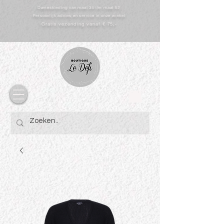
Dameskleding van maat 34 t/m maat 52
Persoonlijk advies en service in onze winkel
Gratis vezending vanaf € 75,-