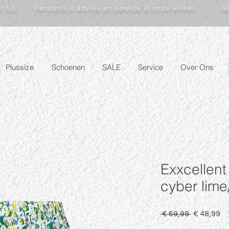
at 52
Persoonlijk advies en service in onze winkel
Gr
Plussize
Schoenen
SALE
Service
Over Ons
Exxcellent
cyber lime
Normale
Ve
 € 69,99 
€ 48,99
prijs