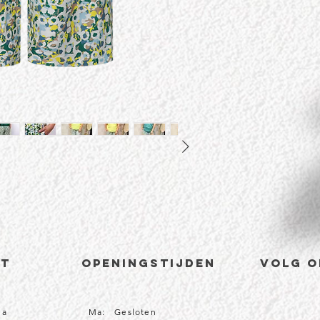
CT
Openingstijden
volg o
1a
Ma: Gesloten