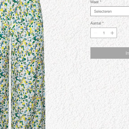
Maat
*
Selecteren
Aantal
*
I