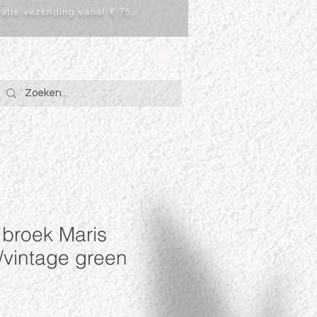
atis vezending vanaf € 75,-
Inloggen
 broek Maris
/vintage green
rkoopprijs