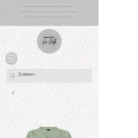
Dameskleding van maat 34 t/m maat 52
Persoonlijk advies en service in onze winkel
Gratis vezending vanaf € 75,-