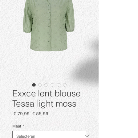
Exxcellent blouse
Tessa light moss
Normale
Verkoopprijs
 € 79,99 
€ 55,99
prijs
Maat
*