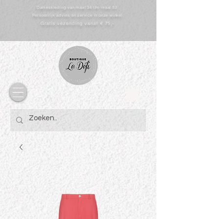
Dameskleding van maat 34 t/m maat 52
Persoonlijk advies en service in onze winkel
Gratis vezending vanaf € 75,-