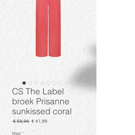
CS The Label
broek Prisanne
sunkissed coral
Normale
Verkoopprijs
 € 59,99 
€ 41,99
prijs
Maat
*