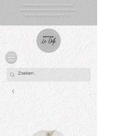
Dameskleding van maat 34 t/m maat 52
Persoonlijk advies en service in onze winkel
Gratis vezending vanaf € 75,-