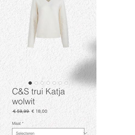
C&S trui Katja
wolwit
Normale
Verkoopprijs
 € 59,99 
€ 18,00
prijs
Maat
*