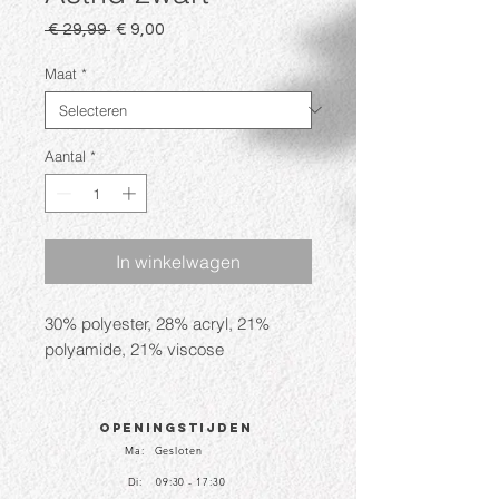
Normale
Verkoopprijs
 € 29,99 
€ 9,00
prijs
Maat
*
Aantal
*
In winkelwagen
30% polyester, 28% acryl, 21%
polyamide, 21% viscose
Openingstijden
Ma: Gesloten
Di: 09:30 - 17:30