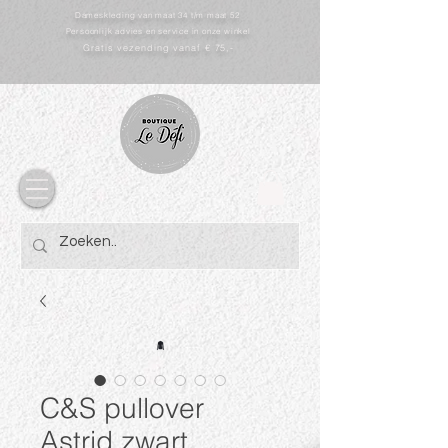
Dameskleding van maat 34 t/m maat 52
Persoonlijk advies en service in onze winkel
Gratis vezending vanaf € 75,-
C&S pullover
Astrid zwart