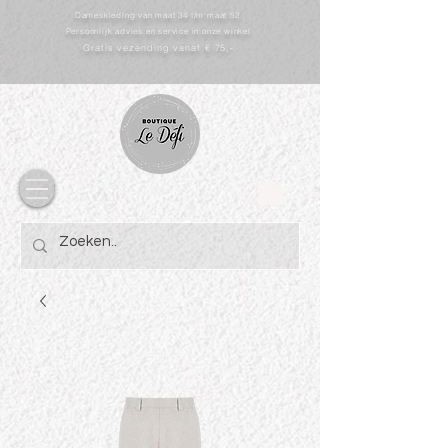
Dameskleding van maat 34 t/m maat 52
Persoonlijk advies en service in onze winkel
Gratis vezending vanaf € 75,-