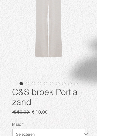
C&S broek Portia
zand
Normale
Verkoopprijs
 € 59,99 
€ 18,00
prijs
Maat
*