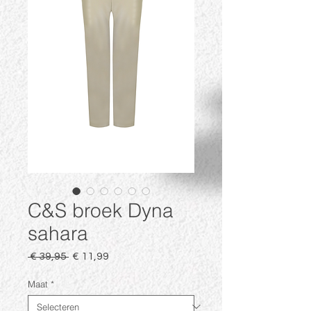
C&S broek Dyna
sahara
Normale
Verkoopprijs
 € 39,95 
€ 11,99
prijs
Maat
*