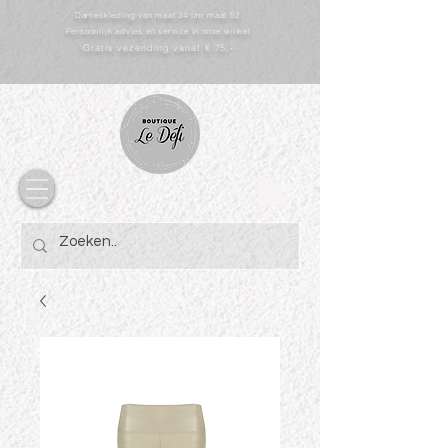
Dameskleding van maat 34 t/m maat 52
Persoonlijk advies en service in onze winkel
Gratis vezending vanaf € 75,-