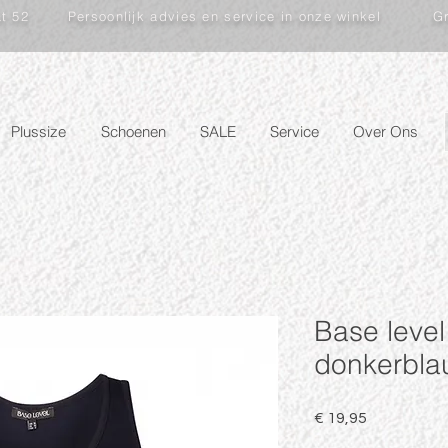
at 52
Persoonlijk advies en service in onze winkel
Gr
Plussize
Schoenen
SALE
Service
Over Ons
Base level
donkerbla
Prijs
€ 19,95