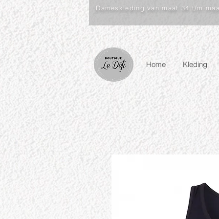
Dameskleding van maat 34 t/m ma
Home
Kleding