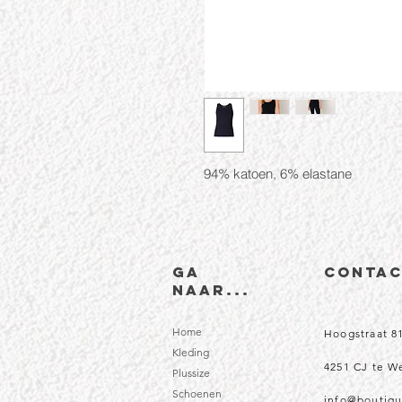
94% katoen, 6% elastane
Ga
CONTA
naar...
Home
Hoogstraat 8
Kleding
4251 CJ te 
Plussize
Schoenen
info@boutiqu