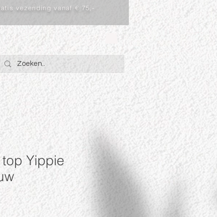
atis vezending vanaf € 75,-
Inloggen
 top Yippie
uw