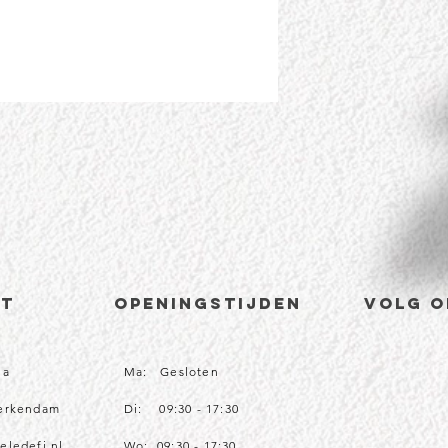
CT
Openingstijden
volg o
1a
Ma: Gesloten
Werkendam
Di: 09:30 - 17:30
eledefi.nl
Wo: 09:30 - 17:30