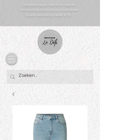
Dameskleding van maat 34 t/m maat 52
Persoonlijk advies en service in onze winkel
Gratis vezending vanaf € 75,-