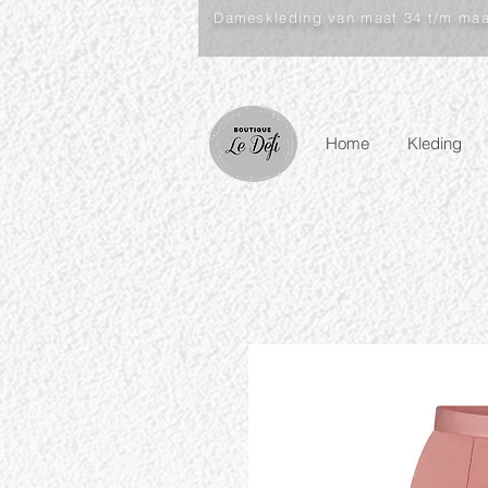
Dameskleding van maat 34 t/m ma
Home
Kleding