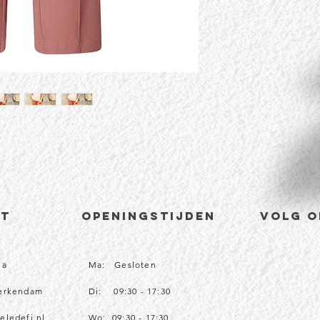
CT
Openingstijden
volg o
1a
Ma: Gesloten
Werkendam
Di: 09:30 - 17:30
eledefi.nl
Wo: 09:30 - 17:30