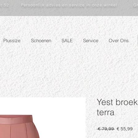
at 52
Persoonlijk advies en service in onze winkel
Gr
Plussize
Schoenen
SALE
Service
Over Ons
Yest broek
terra
Normale
Ve
 € 79,99 
€ 55,99
prijs