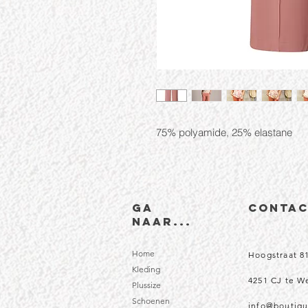
75% polyamide, 25% elastane
Ga
CONTA
naar...
Home
Hoogstraat 8
Kleding
4251 CJ te 
Plussize
Schoenen
info@boutiqu