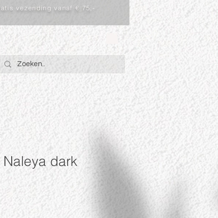
atis vezending vanaf € 75,-
Inloggen
 Naleya dark
rkoopprijs